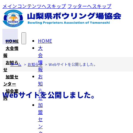
メインコンテンツへスキップ
フッターへスキップ
HOME
HOME
大
大会情
会
報
情
お知ら
ホーム
お知らせ
Webサイトを公開しました。
報
せ
お
加盟セ
知
ンター
ら
協会案
Webサイトを公開しました。
せ
内
加
盟
セ
ン